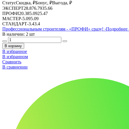
Статус
Скидка, ₽
Бонус, ₽
Выгода, ₽
ЭКСПЕРТ
28.87
6.79
35.66
ПРОФИ
20.38
5.09
25.47
МАСТЕР
-
5.09
5.09
СТАНДАРТ
-
3.4
3.4
Профессиональным строителям -
«ПРОФИ»
сразу!
›
Подробнее 
В наличии: 2 шт
В корзину
В избранное
В избранном
Сравнить
В сравнении