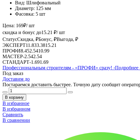
Вид:
Шлифовальный
Диаметр:
125 мм
Фасовка:
5 шт
Цена:
169
₽
/ шт
скидка и бонус до
15.21
₽/ шт
Статус
Скидка, ₽
Бонус, ₽
Выгода, ₽
ЭКСПЕРТ
11.83
3.38
15.21
ПРОФИ
8.45
2.54
10.99
МАСТЕР
-
2.54
2.54
СТАНДАРТ
-
1.69
1.69
Профессиональным строителям -
«ПРОФИ»
сразу!
›
Подробнее 
Под заказ
Доставим до
Постараемся доставить быстрее. Точную дату сообщит оператор
В корзину
В избранное
В избранном
Сравнить
В сравнении