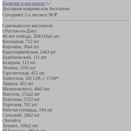
Наличие в магазинах
Доставим вовремя или бесплатно
Сегодня
от 2-х часов
от 90 ₽
Самовывоз из магазинов:
г.Ростов-на-Дону
40-лет победы, 264/110а
2 шт
Каскадная, 72
2 шт
Королева, 30а
4 шт
Красноармейская, 144
3 шт
Будённовский, 11
1 шт
Базарная, 11
2 шт
Ленина, 119
3 шт
Горсоветская, 45
2 шт
Тибетская, 34
13.08, с 17:00*
Ларина, 45
2 шт
Малиновского, 48а
3 шт
Нансена, 152а
2 шт
Портовая, 532
2 шт
Портовая, 70
2 шт
Рабочая площадь, 19
4 шт
Сальский, 28a
2 шт
г.Батайск
Ленина, 168а
2 шт
М.Горького, 285е
5 шт