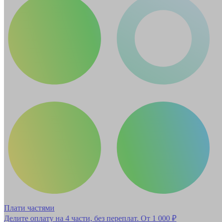
Плати частями
Делите оплату на 4 части, без переплат.
От 1 000 ₽