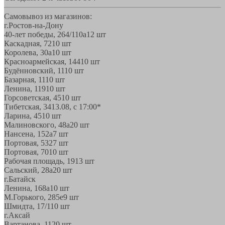
Самовывоз из магазинов:
г.Ростов-на-Дону
40-лет победы, 264/110а
12 шт
Каскадная, 72
10 шт
Королева, 30а
10 шт
Красноармейская, 144
10 шт
Будённовский, 11
10 шт
Базарная, 11
10 шт
Ленина, 119
10 шт
Горсоветская, 45
10 шт
Тибетская, 34
13.08, с 17:00*
Ларина, 45
10 шт
Малиновского, 48а
20 шт
Нансена, 152а
7 шт
Портовая, 532
7 шт
Портовая, 70
10 шт
Рабочая площадь, 19
13 шт
Сальский, 28a
20 шт
г.Батайск
Ленина, 168а
10 шт
М.Горького, 285е
9 шт
Шмидта, 17/1
10 шт
г.Аксай
Вартанова, 11
20 шт