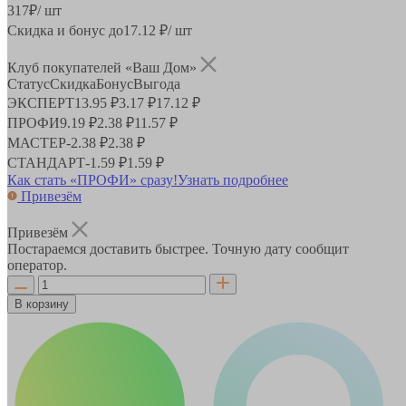
317
₽
/ шт
Скидка и бонус до
17.12
₽/ шт
Клуб покупателей «Ваш Дом»
Статус
Скидка
Бонус
Выгода
ЭКСПЕРТ
13.95 ₽
3.17 ₽
17.12 ₽
ПРОФИ
9.19 ₽
2.38 ₽
11.57 ₽
МАСТЕР
-
2.38 ₽
2.38 ₽
СТАНДАРТ
-
1.59 ₽
1.59 ₽
Как стать «ПРОФИ» сразу!
Узнать подробнее
Привезём
Привезём
Постараемся доставить быстрее. Точную дату сообщит
оператор.
В корзину