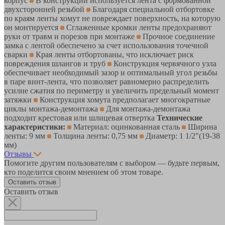
корпус
В конструкции используется лента с формованной
двухсторонней резьбой
Благодаря специальной отбортовке
по краям ленты хомут не повреждает поверхность, на которую
он монтируется
Сглаженные кромки ленты предохраняют
руки от травм и порезов при монтаже
Прочное соединение
замка с лентой обеспечено за счет использования точечной
сварки
Края ленты отбортованы, что исключает риск
повреждения шлангов и труб
Конструкция червячного узла
обеспечивает необходимый зазор и оптимальный угол резьбы
в паре винт-лента, что позволяет равномерно распределить
усилие сжатия по периметру и увеличить предельный момент
затяжки
Конструкция хомута предполагает многократные
циклы монтажа-демонтажа
Для монтажа-демонтажа
подходит крестовая или шлицевая отвертка
Технические
характеристики:
Материал: оцинкованная сталь
Ширина
ленты: 9 мм
Толщина ленты: 0,75 мм
Диаметр: 1 1/2"(19-38
мм)
Отзывы
Помогите другим пользователям с выбором — будьте первым,
кто поделится своим мнением об этом товаре.
Оставить отзыв
Оставить отзыв