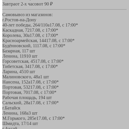
Завтра
от 2-х часов
от 90 ₽
Самовывоз из магазинов:
г.Ростов-на-Дону
40-лет победы, 264/110а
17.08, с 17:00*
Каскадная, 72
17.08, с 17:00*
Королева, 30а
17.08, с 17:00*
Красноармейская, 144
17.08, с 17:00*
Будённовский, 11
17.08, с 17:00*
Базарная, 11
7 шт
Ленина, 119
10 шт
Горсоветская, 45
17.08, с 17:00*
Тибетская, 34
17.08, с 17:00*
Ларина, 45
10 шт
Малиновского, 48а
1 шт
Нансена, 152а
17.08, с 17:00*
Портовая, 532
17.08, с 17:00*
Портовая, 70
17.08, с 17:00*
Рабочая площадь, 19
4 шт
Сальский, 28a
17.08, с 17:00*
г.Батайск
Ленина, 168а
3 шт
М.Горького, 285е
17.08, с 17:00*
Шмидта, 17/1
4 шт
г.Аксай