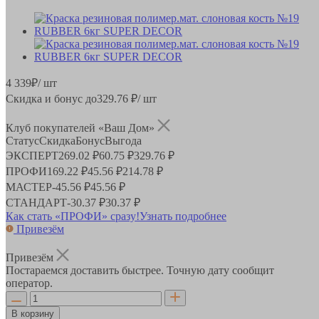
4 339
₽
/ шт
Скидка и бонус до
329.76
₽/ шт
Клуб покупателей «Ваш Дом»
Статус
Скидка
Бонус
Выгода
ЭКСПЕРТ
269.02 ₽
60.75 ₽
329.76 ₽
ПРОФИ
169.22 ₽
45.56 ₽
214.78 ₽
МАСТЕР
-
45.56 ₽
45.56 ₽
СТАНДАРТ
-
30.37 ₽
30.37 ₽
Как стать «ПРОФИ» сразу!
Узнать подробнее
Привезём
Привезём
Постараемся доставить быстрее. Точную дату сообщит
оператор.
В корзину