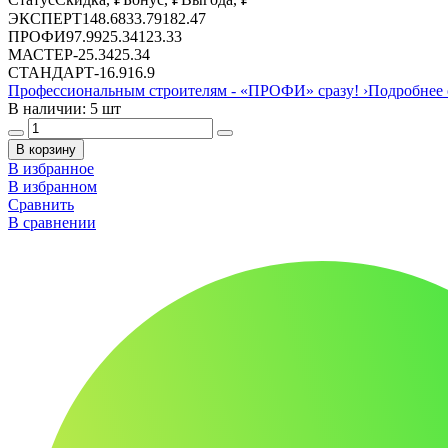
ЭКСПЕРТ
148.68
33.79
182.47
ПРОФИ
97.99
25.34
123.33
МАСТЕР
-
25.34
25.34
СТАНДАРТ
-
16.9
16.9
Профессиональным строителям -
«ПРОФИ»
сразу!
›
Подробнее 
В наличии: 5 шт
В корзину
В избранное
В избранном
Сравнить
В сравнении