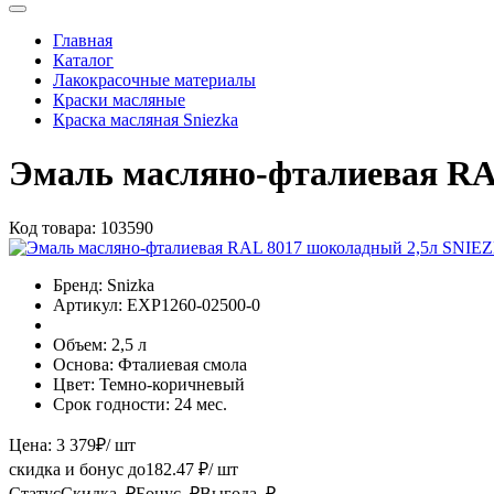
Главная
Каталог
Лакокрасочные материалы
Краски масляные
Краска масляная Sniezka
Эмаль масляно-фталиевая R
Код товара:
103590
Бренд:
Snizka
Артикул:
ЕХР1260-02500-0
Объем:
2,5 л
Основа:
Фталиевая смола
Цвет:
Темно-коричневый
Срок годности:
24 мес.
Цена:
3 379
₽
/ шт
скидка и бонус до
182.47
₽/ шт
Статус
Скидка, ₽
Бонус, ₽
Выгода, ₽