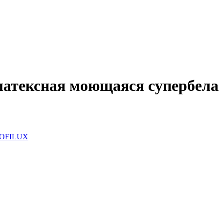
латексная моющаяся супербелая