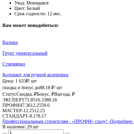
Уход:
Моющаяся
Цвет:
Белый
Срок годности:
12 мес.
Вам может понадобиться:
Валики
Грунт универсальный
Стремянки
Колорант для ручной колеровки
Цена:
1 633
₽
/ шт
скидка и бонус до
88.18
₽/ шт
Статус
Скидка, ₽
Бонус, ₽
Выгода, ₽
ЭКСПЕРТ
71.85
16.33
88.18
ПРОФИ
47.36
12.25
59.6
МАСТЕР
-
12.25
12.25
СТАНДАРТ
-
8.17
8.17
Профессиональным строителям -
«ПРОФИ»
сразу!
›
Подробнее 
В наличии: 29 шт