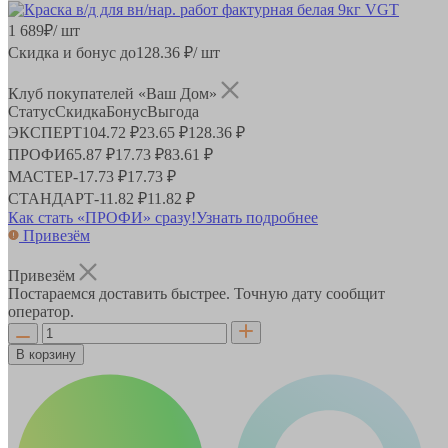
1 689
₽
/ шт
Скидка и бонус до
128.36
₽/ шт
Клуб покупателей «Ваш Дом»
Статус
Скидка
Бонус
Выгода
ЭКСПЕРТ
104.72 ₽
23.65 ₽
128.36 ₽
ПРОФИ
65.87 ₽
17.73 ₽
83.61 ₽
МАСТЕР
-
17.73 ₽
17.73 ₽
СТАНДАРТ
-
11.82 ₽
11.82 ₽
Как стать «ПРОФИ» сразу!
Узнать подробнее
Привезём
Привезём
Постараемся доставить быстрее. Точную дату сообщит
оператор.
В корзину