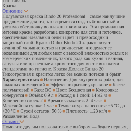
Тип товара:
Краска
Описание
Полуматовая краска Bindo 20 Professional – самое наилучшие
предложение для тех, кто стремится создать безопасный и
уютную обстановку во влажных комнатах. Эта премиальная
матовая краска разработана конкретно для стен и потолков,
обеспечивая идеальный белый цвет и превосходный
защитный слой. Краска Dulux Bindo 20 характеризует
отличной укрывистостью и прочностью, что делает ее
незаменимой для любых мест с высокой влажностью жилых и
коммерческих помещениях, такого рода как кухня и ванная,
санузлы или прачечные а кроме того для мест с высокими
стандартами по гигиене. Краска Дюлакс Биндо 20
Тиксотропная и красится легко без всяких потеков и брызг.
Характеристики:
Назначение: Для внутренних работ, для
влажных помещений
Эффект покрытия: укрывное
Блеск:
полуматовый
База: BC
Цвет: Бесцветная
Колеровка:
колеруется
Объём: 0.9 л
Расход в 1 слой: 14 м2 /л
Количество слоев: 2
Время высыхания: 2–4 часа
Межслойная сушка: 1 час
Температура нанесения: +5 °С до
+30 °С
Сухой остаток: 50 %
Плотность: 1,23 кг/л
Разбавление: Вода
Отзывы
Помогите другим пользователям с выбором — будьте первым,