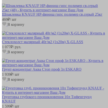
Шпаклевка KNAUF HP-финиш гипс полимер св.серый 25кг
469
₽
/ шт
В корзину
Стеклохолст малярный 40г/м2 (1х20м) X-GLASS
1 077
₽
/ рул.
В корзину
Грунт-концентрат Аква Стоп проф 3л ESKARO
1 939
₽
/ шт
В корзину
Грунтовка глубокого проникновения 10л Тифенгрунд
KNAUF
1 599
₽
/ шт