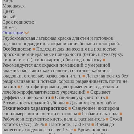
Уход:
Моющаяся
Цвет:
Белый
Срок годности:
48 мес.
Описание
Глубокоматовая латексная краска для стен и потолков
идеально подходит для окрашивания больших площадей.
Особенности:
Подходит для нанесения на полностью
просохшие минеральные поверхности (бетон, штукатурку,
кирпич и т. п.), гипсокартон, обои под покраску
Рекомендуется для окраски помещений с умеренной
влажностью, таких как спальни, гостиные, кабинеты
кладовки, столовые, раздевалки и т. п.
Легко наносится без
разбрызгивания и потеков, хорошо разравнивается, почти не
пахнет
Сертифицирована для применения в детских и
лечебно-профилактических учреждений
Скрывает
деффекты поверхности
Отличная укрывистость
Возможность влажной уборки
Для внутренних работ
Технические характеристики:
Связующее: дисперсия
сополимера винилацетата и этилена
Разбавитель: вода
Рабочие инструменты: кисть, валик, распылитель
Сухой
остаток (масс): 59 %
Плотность: 1,50 кг/л
Время до
нанесения следующего слоя: 1 час
Время полного