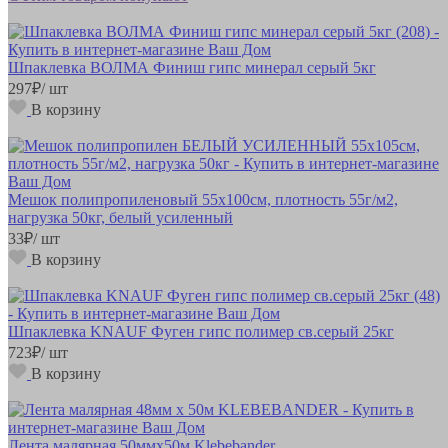
Шпаклевка ВОЛМА Финиш гипс минерал серый 5кг
297
₽
/ шт
В корзину
Мешок полипропиленовый 55х100см, плотность 55г/м2,
нагрузка 50кг, белый усиленный
33
₽
/ шт
В корзину
Шпаклевка KNAUF Фуген гипс полимер св.серый 25кг
723
₽
/ шт
В корзину
Лента малярная 50ммх50м Klebebander