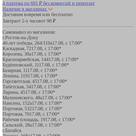
4 платежа по
691 ₽
без комиссий и переплат
Наличие в магазинах
Доставим вовремя или бесплатно
Завтра
от 2-х часов
от 90 ₽
Самовывоз из магазинов:
г.Ростов-на-Дону
40-лет победы, 264/110а
17.08, с 17:00*
Каскадная, 72
17.08, с 17:00*
Королева, 30а
17.08, с 17:00*
Красноармейская, 144
17.08, с 17:00*
Будённовский, 11
17.08, с 17:00*
Базарная, 11
17.08, с 17:00*
Ленина, 119
17.08, с 17:00*
Горсоветская, 45
17.08, с 17:00*
Тибетская, 34
17.08, с 17:00*
Ларина, 45
17.08, с 17:00*
Малиновского, 48а
17.08, с 17:00*
Нансена, 152а
17.08, с 17:00*
Портовая, 532
17.08, с 17:00*
Портовая, 70
17.08, с 17:00*
Рабочая площадь, 19
17.08, с 17:00*
Сальский, 28a
17.08, с 17:00*
г.Батайск
Ленина, 168а
17.08, с 17:00*