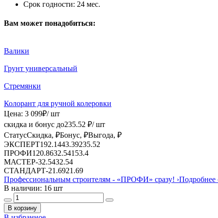
Срок годности:
24 мес.
Вам может понадобиться:
Валики
Грунт универсальный
Стремянки
Колорант для ручной колеровки
Цена:
3 099
₽
/ шт
скидка и бонус до
235.52
₽/ шт
Статус
Скидка, ₽
Бонус, ₽
Выгода, ₽
ЭКСПЕРТ
192.14
43.39
235.52
ПРОФИ
120.86
32.54
153.4
МАСТЕР
-
32.54
32.54
СТАНДАРТ
-
21.69
21.69
Профессиональным строителям -
«ПРОФИ»
сразу!
›
Подробнее 
В наличии: 16 шт
В корзину
В избранное