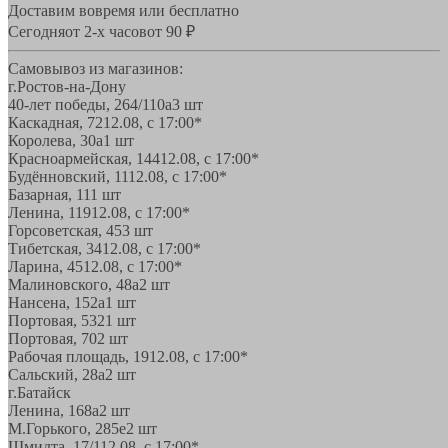
Доставим вовремя или бесплатно
Сегодня
от 2-х часов
от 90 ₽
Самовывоз из магазинов:
г.Ростов-на-Дону
40-лет победы, 264/110а
3 шт
Каскадная, 72
12.08, с 17:00*
Королева, 30а
1 шт
Красноармейская, 144
12.08, с 17:00*
Будённовский, 11
12.08, с 17:00*
Базарная, 11
1 шт
Ленина, 119
12.08, с 17:00*
Горсоветская, 45
3 шт
Тибетская, 34
12.08, с 17:00*
Ларина, 45
12.08, с 17:00*
Малиновского, 48а
2 шт
Нансена, 152а
1 шт
Портовая, 532
1 шт
Портовая, 70
2 шт
Рабочая площадь, 19
12.08, с 17:00*
Сальский, 28a
2 шт
г.Батайск
Ленина, 168а
2 шт
М.Горького, 285е
2 шт
Шмидта, 17/1
12.08, с 17:00*