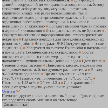
повышенной влажностью.
Особенности:
Для фасадов
зданий и сооружений по минеральным поверхностям: бетону,
газобетону, асбоцементу, штукатуркам, шпатлевкам,
кирпичной кладке, как ранее неокрашенным, так и
окрашенным водно-дисперсионными красками. Пригодна для
отделочных работ внутри помещений, в том числе с
повышенной влажностью
Обладает высокой укрывистостью
и адгезией к основанию
Легко раскатывается, не брызгает
Образует качественное паропроницаемое, атмосферостойкое
покрытие
Идеально подходит для проведения комплексных
ремонтных работ
Не содержит ЛОС (летучие органические
соединения)
Колеруется по системе Eskarocolor в пастельные
и яркие цвета
Технические характеристики:
Состав:
дисперсия акрилового сополимера, диоксид титана,
наполнители, функциональные добавки, вода
Цвет: белый
Степень блеска: матовая
Нанесение: кистью, меховым или
велюровым валиком, безвоздушным распылителем
Расход:
8–10 м2/л на один слой
Время высыхания: 1-2 ч (при
t°=20°C)
Температура применения: от +5°C до +35°С
Плотность: 1,42 кг/л
Объем: 4,5 л
Срок хранения: 24
месяца от даты выпуска, указанной на упаковке
Отзывы
Помогите другим пользователям с выбором — будьте первым,
кто поделится своим мнением об этом товаре.
Оставить отзыв