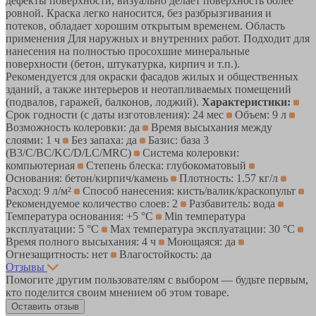
дефекты поверхности, визуально делает поверхность более
ровной. Краска легко наносится, без разбрызгивания и
потеков, обладает хорошим открытым временем. Область
применения Для наружных и внутренних работ. Подходит для
нанесения на полностью просохшие минеральные
поверхности (бетон, штукатурка, кирпич и т.п.).
Рекомендуется для окраски фасадов жилых и общественных
зданий, а также интерьеров и неотапливаемых помещений
(подвалов, гаражей, балконов, лоджий).
Характеристики:
Срок годности (с даты изготовления): 24 мес
Объем: 9 л
Возможность колеровки: да
Время высыхания между
слоями: 1 ч
Без запаха: да
Базис: база 3
(B3/C/BC/KC/D/LC/MRC)
Система колеровки:
компьютерная
Степень блеска: глубокоматовый
Основания: бетон/кирпич/камень
Плотность: 1.57 кг/л
Расход: 9 л/м²
Способ нанесения: кисть/валик/краскопульт
Рекомендуемое количество слоев: 2
Разбавитель: вода
Температура основания: +5 °С
Min температура
эксплуатации: 5 °С
Max температура эксплуатации: 30 °С
Время полного высыхания: 4 ч
Моющаяся: да
Огнезащитность: нет
Влагостойкость: да
Отзывы
Помогите другим пользователям с выбором — будьте первым,
кто поделится своим мнением об этом товаре.
Оставить отзыв