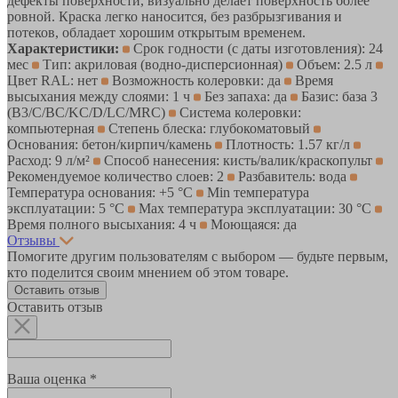
дефекты поверхности, визуально делает поверхность более
ровной. Краска легко наносится, без разбрызгивания и
потеков, обладает хорошим открытым временем.
Характеристики:
Срок годности (с даты изготовления): 24
мес
Тип: акриловая (водно-дисперсионная)
Объем: 2.5 л
Цвет RAL: нет
Возможность колеровки: да
Время
высыхания между слоями: 1 ч
Без запаха: да
Базис: база 3
(B3/C/BC/KC/D/LC/MRC)
Система колеровки:
компьютерная
Степень блеска: глубокоматовый
Основания: бетон/кирпич/камень
Плотность: 1.57 кг/л
Расход: 9 л/м²
Способ нанесения: кисть/валик/краскопульт
Рекомендуемое количество слоев: 2
Разбавитель: вода
Температура основания: +5 °С
Min температура
эксплуатации: 5 °С
Max температура эксплуатации: 30 °С
Время полного высыхания: 4 ч
Моющаяся: да
Отзывы
Помогите другим пользователям с выбором — будьте первым,
кто поделится своим мнением об этом товаре.
Оставить отзыв
Оставить отзыв
Ваша оценка *