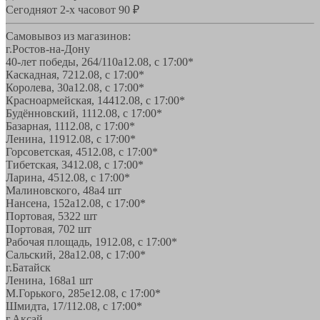
Сегодня
от 2-х часов
от 90 ₽
Самовывоз из магазинов:
г.Ростов-на-Дону
40-лет победы, 264/110а
12.08, с 17:00*
Каскадная, 72
12.08, с 17:00*
Королева, 30а
12.08, с 17:00*
Красноармейская, 144
12.08, с 17:00*
Будённовский, 11
12.08, с 17:00*
Базарная, 11
12.08, с 17:00*
Ленина, 119
12.08, с 17:00*
Горсоветская, 45
12.08, с 17:00*
Тибетская, 34
12.08, с 17:00*
Ларина, 45
12.08, с 17:00*
Малиновского, 48а
4 шт
Нансена, 152а
12.08, с 17:00*
Портовая, 532
2 шт
Портовая, 70
2 шт
Рабочая площадь, 19
12.08, с 17:00*
Сальский, 28a
12.08, с 17:00*
г.Батайск
Ленина, 168а
1 шт
М.Горького, 285е
12.08, с 17:00*
Шмидта, 17/1
12.08, с 17:00*
г.Аксай