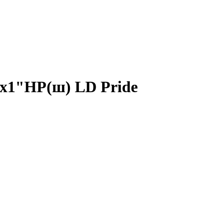
х1"НР(ш) LD Pride