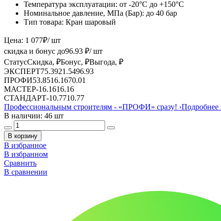
Температура эксплуатации:
от -20°С до +150°С
Номинальное давление, МПа (Бар):
до 40 бар
Тип товара:
Кран шаровый
Цена:
1 077
₽
/ шт
скидка и бонус до
96.93
₽/ шт
Статус
Скидка, ₽
Бонус, ₽
Выгода, ₽
ЭКСПЕРТ
75.39
21.54
96.93
ПРОФИ
53.85
16.16
70.01
МАСТЕР
-
16.16
16.16
СТАНДАРТ
-
10.77
10.77
Профессиональным строителям -
«ПРОФИ»
сразу!
›
Подробнее 
В наличии: 46 шт
В корзину
В избранное
В избранном
Сравнить
В сравнении