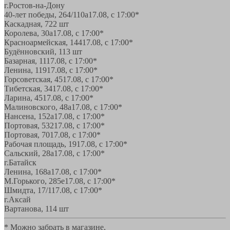
г.Ростов-на-Дону
40-лет победы, 264/110а
17.08, с 17:00*
Каскадная, 72
2 шт
Королева, 30а
17.08, с 17:00*
Красноармейская, 144
17.08, с 17:00*
Будённовский, 11
3 шт
Базарная, 11
17.08, с 17:00*
Ленина, 119
17.08, с 17:00*
Горсоветская, 45
17.08, с 17:00*
Тибетская, 34
17.08, с 17:00*
Ларина, 45
17.08, с 17:00*
Малиновского, 48а
17.08, с 17:00*
Нансена, 152а
17.08, с 17:00*
Портовая, 532
17.08, с 17:00*
Портовая, 70
17.08, с 17:00*
Рабочая площадь, 19
17.08, с 17:00*
Сальский, 28a
17.08, с 17:00*
г.Батайск
Ленина, 168а
17.08, с 17:00*
М.Горького, 285е
17.08, с 17:00*
Шмидта, 17/1
17.08, с 17:00*
г.Аксай
Вартанова, 11
4 шт
* Можно забрать в магазине,