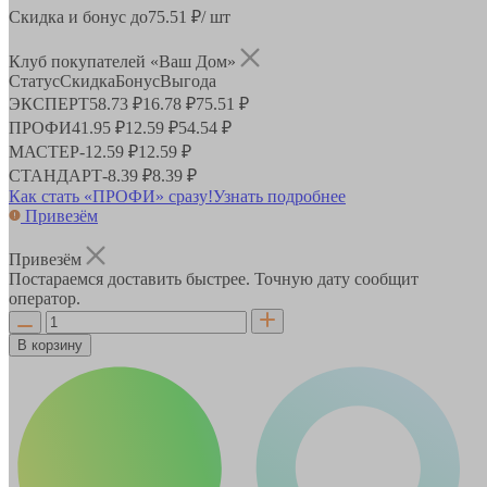
Скидка и бонус до
75.51
₽/ шт
Клуб покупателей «Ваш Дом»
Статус
Скидка
Бонус
Выгода
ЭКСПЕРТ
58.73 ₽
16.78 ₽
75.51 ₽
ПРОФИ
41.95 ₽
12.59 ₽
54.54 ₽
МАСТЕР
-
12.59 ₽
12.59 ₽
СТАНДАРТ
-
8.39 ₽
8.39 ₽
Как стать «ПРОФИ» сразу!
Узнать подробнее
Привезём
Привезём
Постараемся доставить быстрее. Точную дату сообщит
оператор.
В корзину