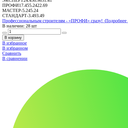
ЭКСПЕРТ
24.43
6.98
31.41
ПРОФИ
17.45
5.24
22.69
МАСТЕР
-
5.24
5.24
СТАНДАРТ
-
3.49
3.49
Профессиональным строителям -
«ПРОФИ»
сразу!
›
Подробнее 
В наличии: 28 шт
В корзину
В избранное
В избранном
Сравнить
В сравнении