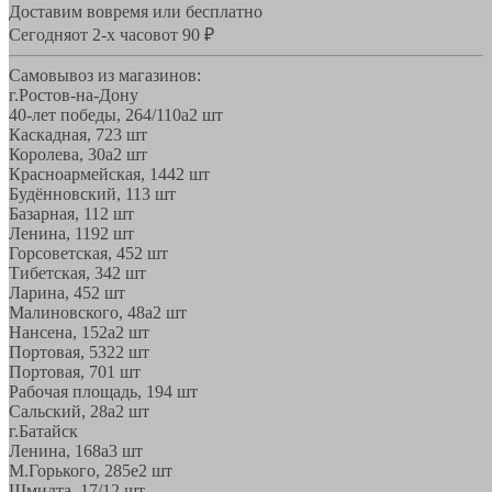
Доставим вовремя или бесплатно
Сегодня
от 2-х часов
от 90 ₽
Самовывоз из магазинов:
г.Ростов-на-Дону
40-лет победы, 264/110а
2 шт
Каскадная, 72
3 шт
Королева, 30а
2 шт
Красноармейская, 144
2 шт
Будённовский, 11
3 шт
Базарная, 11
2 шт
Ленина, 119
2 шт
Горсоветская, 45
2 шт
Тибетская, 34
2 шт
Ларина, 45
2 шт
Малиновского, 48а
2 шт
Нансена, 152а
2 шт
Портовая, 532
2 шт
Портовая, 70
1 шт
Рабочая площадь, 19
4 шт
Сальский, 28a
2 шт
г.Батайск
Ленина, 168а
3 шт
М.Горького, 285е
2 шт
Шмидта, 17/1
2 шт