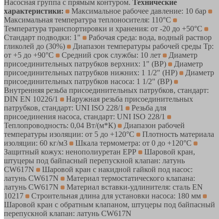
Насосная группа с прямым контуром.
Технические
характеристики:
Максимальное рабочее давление: 10 бар
Максимальная температура теплоносителя: 110°С
Температура транспортировки и хранения: от -20 до +50°С
Стандарт подводки: 1"
Рабочая среда: вода, водный раствор
гликолей до (30%)
Диапазон температуры рабочей среды Тр:
от +5 до +90°С
Средний срок службы: 10 лет
Диаметр
присоединительных патрубков верхних: 1" (ВР)
Диаметр
присоединительных патрубков нижних: 1 1/2" (НР)
Диаметр
присоединительных патрубков насоса: 1 1/2" (ВР)
Внутренняя резьба присоединительных патрубков, стандарт:
DIN EN 10226/1
Наружная резьба присоединительных
патрубков, стандарт: UNI ISO 228/1
Резьба для
присоединения насоса, стандарт: UNI ISO 228/1
Теплопроводность: 0,04 Вт/(м*К)
Диапазон рабочей
температуры изоляции: от 5 до +120°С
Плотность материала
изоляции: 60 кг/м3
Шкала термометра: от 0 до +120°С
Защитный кожух: ненополиуретан ЕРР
Шаровой кран,
штуцеры под байпасный перепускной клапан: латунь
CW617N
Шаровой кран с накидной гайкой под насос:
латунь CW617N
Материал термостатического клапана:
латунь CW617N
Материал вставки-удлинителя: сталь EN
10217
Строительная длина для установки насоса: 180 мм
Шаровой кран с обратным клапаном, штуцеры под байпасный
перепускной клапан: латунь CW617N