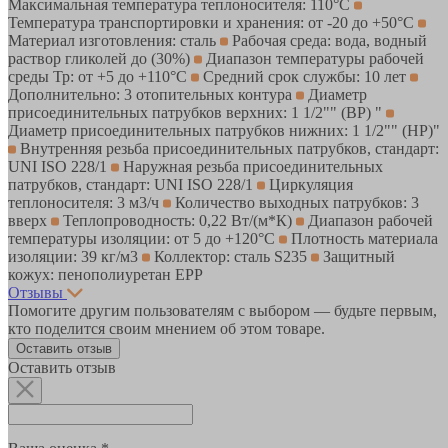
Максимальная температура теплоносителя: 110°С
Температура транспортировки и хранения: от -20 до +50°С
Материал изготовления: сталь
Рабочая среда: вода, водный
раствор гликолей до (30%)
Диапазон температуры рабочей
среды Тр: от +5 до +110°С
Средний срок службы: 10 лет
Дополнительно: 3 отопительных контура
Диаметр
присоединительных патрубков верхних: 1 1/2"" (ВР) "
Диаметр присоединительных патрубков нижних: 1 1/2"" (НР)"
Внутренняя резьба присоединительных патрубков, стандарт:
UNI ISO 228/1
Наружная резьба присоединительных
патрубков, стандарт: UNI ISO 228/1
Циркуляция
теплоносителя: 3 м3/ч
Количество выходных патрубков: 3
вверх
Теплопроводность: 0,22 Вт/(м*К)
Диапазон рабочей
температуры изоляции: от 5 до +120°С
Плотность материала
изоляции: 39 кг/м3
Коллектор: сталь S235
Защитный
кожух: пенополиуретан ЕРР
Отзывы
Помогите другим пользователям с выбором — будьте первым,
кто поделится своим мнением об этом товаре.
Оставить отзыв
Оставить отзыв