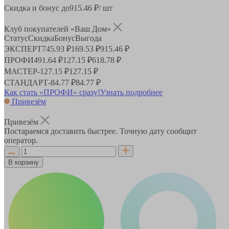
Скидка и бонус до
915.46
₽/ шт
Клуб покупателей «Ваш Дом»
Статус
Скидка
Бонус
Выгода
ЭКСПЕРТ
745.93 ₽
169.53 ₽
915.46 ₽
ПРОФИ
491.64 ₽
127.15 ₽
618.78 ₽
МАСТЕР
-
127.15 ₽
127.15 ₽
СТАНДАРТ
-
84.77 ₽
84.77 ₽
Как стать «ПРОФИ» сразу!
Узнать подробнее
Привезём
Привезём
Постараемся доставить быстрее. Точную дату сообщит
оператор.
В корзину