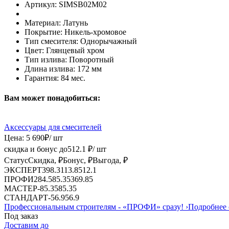
Артикул:
SIMSB02M02
Материал:
Латунь
Покрытие:
Никель-хромовое
Тип смесителя:
Однорычажный
Цвет:
Глянцевый хром
Тип излива:
Поворотный
Длина излива:
172 мм
Гарантия:
84 мес.
Вам может понадобиться:
Аксессуары для смесителей
Цена:
5 690
₽
/ шт
скидка и бонус до
512.1
₽/ шт
Статус
Скидка, ₽
Бонус, ₽
Выгода, ₽
ЭКСПЕРТ
398.3
113.8
512.1
ПРОФИ
284.5
85.35
369.85
МАСТЕР
-
85.35
85.35
СТАНДАРТ
-
56.9
56.9
Профессиональным строителям -
«ПРОФИ»
сразу!
›
Подробнее 
Под заказ
Доставим до