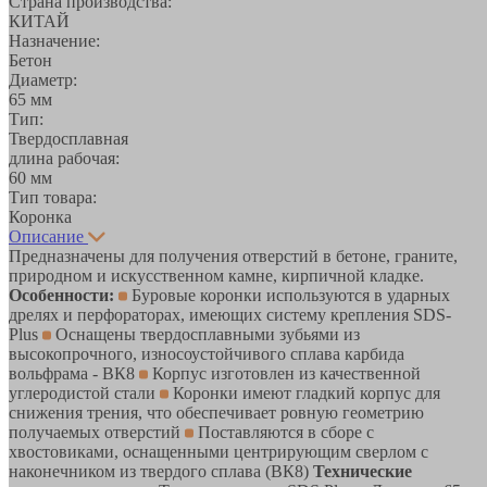
Страна производства:
КИТАЙ
Назначение:
Бетон
Диаметр:
65 мм
Тип:
Твердосплавная
длина рабочая:
60 мм
Тип товара:
Коронка
Описание
Предназначены для получения отверстий в бетоне, граните,
природном и искусственном камне, кирпичной кладке.
Особенности:
Буровые коронки используются в ударных
дрелях и перфораторах, имеющих систему крепления SDS-
Plus
Оснащены твердосплавными зубьями из
высокопрочного, износоустойчивого сплава карбида
вольфрама - ВК8
Корпус изготовлен из качественной
углеродистой стали
Коронки имеют гладкий корпус для
снижения трения, что обеспечивает ровную геометрию
получаемых отверстий
Поставляются в сборе с
хвостовиками, оснащенными центрирующим сверлом с
наконечником из твердого сплава (ВК8)
Технические