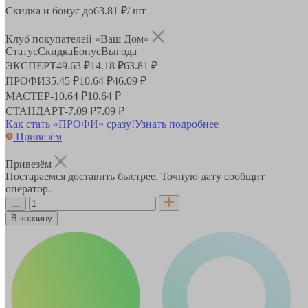
Скидка и бонус до
63.81
₽/ шт
Клуб покупателей «Ваш Дом»
Статус
Скидка
Бонус
Выгода
ЭКСПЕРТ
49.63 ₽
14.18 ₽
63.81 ₽
ПРОФИ
35.45 ₽
10.64 ₽
46.09 ₽
МАСТЕР
-
10.64 ₽
10.64 ₽
СТАНДАРТ
-
7.09 ₽
7.09 ₽
Как стать «ПРОФИ» сразу!
Узнать подробнее
Привезём
Привезём
Постараемся доставить быстрее. Точную дату сообщит
оператор.
В корзину