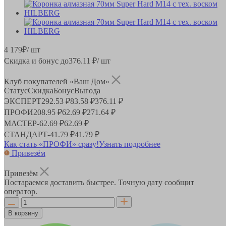
4 179
₽
/ шт
Скидка и бонус до
376.11
₽/ шт
Клуб покупателей «Ваш Дом»
Статус
Скидка
Бонус
Выгода
ЭКСПЕРТ
292.53 ₽
83.58 ₽
376.11 ₽
ПРОФИ
208.95 ₽
62.69 ₽
271.64 ₽
МАСТЕР
-
62.69 ₽
62.69 ₽
СТАНДАРТ
-
41.79 ₽
41.79 ₽
Как стать «ПРОФИ» сразу!
Узнать подробнее
Привезём
Привезём
Постараемся доставить быстрее. Точную дату сообщит
оператор.
В корзину