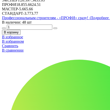
ЭКСПЕРТ
26.39
7.54
33.93
ПРОФИ
18.85
5.66
24.51
МАСТЕР
-
5.66
5.66
СТАНДАРТ
-
3.77
3.77
Профессиональным строителям -
«ПРОФИ»
сразу!
›
Подробнее 
В наличии: 48 шт
В корзину
В избранное
В избранном
Сравнить
В сравнении