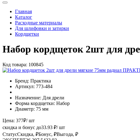
Главная
Каталог
Расходные материалы
Для шлифовки и затирки
Кордщетки
Набор кордщеток 2шт для д
Код товара:
100845
Бренд:
Практика
Артикул:
773-484
Назначение:
Для дрели
Форма кордщетки:
Набор
Диаметр:
75 мм
Цена:
377
₽
/ шт
скидка и бонус до
33.93
₽/ шт
Статус
Скидка, ₽
Бонус, ₽
Выгода, ₽