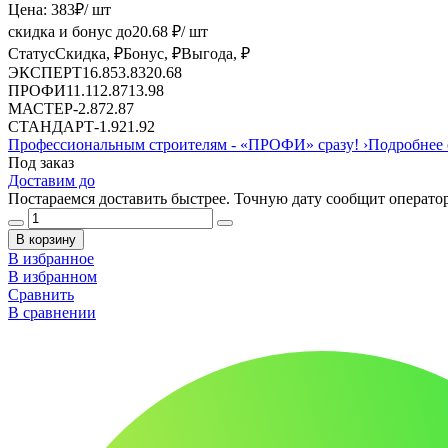
Цена:
383
₽
/ шт
скидка и бонус до
20.68
₽/ шт
Статус
Скидка, ₽
Бонус, ₽
Выгода, ₽
ЭКСПЕРТ
16.85
3.83
20.68
ПРОФИ
11.11
2.87
13.98
МАСТЕР
-
2.87
2.87
СТАНДАРТ
-
1.92
1.92
Профессиональным строителям -
«ПРОФИ»
сразу!
›
Подробнее 
Под заказ
Доставим до
Постараемся доставить быстрее. Точную дату сообщит оператор
В корзину
В избранное
В избранном
Сравнить
В сравнении