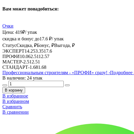
Вам может понадобиться:
Очки
Цена:
419
₽
/ упак
скидка и бонус до
17.6
₽/ упак
Статус
Скидка, ₽
Бонус, ₽
Выгода, ₽
ЭКСПЕРТ
14.25
3.35
17.6
ПРОФИ
10.06
2.51
12.57
МАСТЕР
-
2.51
2.51
СТАНДАРТ
-
1.68
1.68
Профессиональным строителям -
«ПРОФИ»
сразу!
›
Подробнее 
В наличии: 24 упак
В корзину
В избранное
В избранном
Сравнить
В сравнении