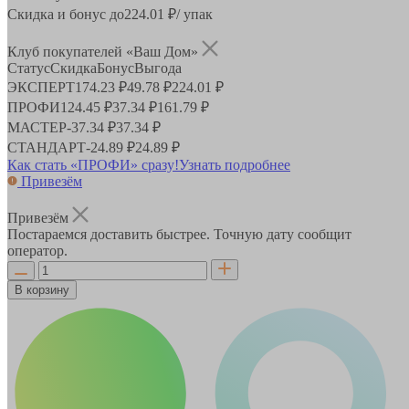
Скидка и бонус до
224.01
₽/ упак
Клуб покупателей «Ваш Дом»
Статус
Скидка
Бонус
Выгода
ЭКСПЕРТ
174.23 ₽
49.78 ₽
224.01 ₽
ПРОФИ
124.45 ₽
37.34 ₽
161.79 ₽
МАСТЕР
-
37.34 ₽
37.34 ₽
СТАНДАРТ
-
24.89 ₽
24.89 ₽
Как стать «ПРОФИ» сразу!
Узнать подробнее
Привезём
Привезём
Постараемся доставить быстрее. Точную дату сообщит
оператор.
В корзину