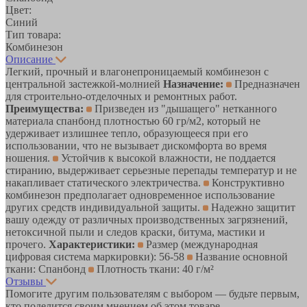
Цвет:
Синий
Тип товара:
Комбинезон
Описание
Легкий, прочный и влагонепроницаемый комбинезон с
центральной застежкой-молнией
Назначение:
Предназначен
для строительно-отделочных и ремонтных работ.
Преимущества:
Призведен из "дышащего" нетканного
материала спанбонд плотностью 60 гр/м2, который не
удерживает излишнее тепло, образующееся при его
использовании, что не вызывает дискомфорта во время
ношения.
Устойчив к высокой влажности, не поддается
стиранию, выдерживает серьезные перепады температур и не
накапливает статического электричества.
Конструктивно
комбинезон предполагает одновременное использование
других средств индивидуальной защиты.
Надежно защитит
вашу одежду от различных производственных загрязнений,
нетоксичной пыли и следов краски, битума, мастики и
прочего.
Характеристики:
Размер (международная
цифровая система маркировки): 56-58
Название основной
ткани: Спанбонд
Плотность ткани: 40 г/м²
Отзывы
Помогите другим пользователям с выбором — будьте первым,
кто поделится своим мнением об этом товаре.