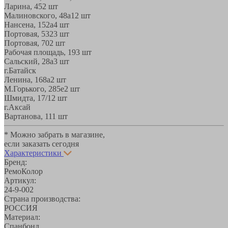
Ларина, 45
2 шт
Малиновского, 48а
12 шт
Нансена, 152а
4 шт
Портовая, 532
3 шт
Портовая, 70
2 шт
Рабочая площадь, 19
3 шт
Сальский, 28a
3 шт
г.Батайск
Ленина, 168а
2 шт
М.Горького, 285е
2 шт
Шмидта, 17/1
2 шт
г.Аксай
Вартанова, 11
1 шт
* Можно забрать в магазине,
если заказать сегодня
Характеристики
Бренд:
РемоКолор
Артикул:
24-9-002
Страна производства:
РОССИЯ
Материал:
Спанбонд