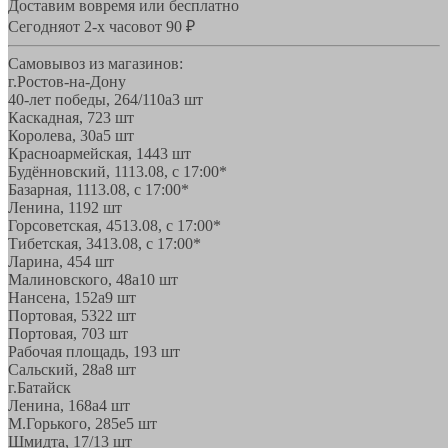
Доставим вовремя или бесплатно
Сегодня
от 2-х часов
от 90 ₽
Самовывоз из магазинов:
г.Ростов-на-Дону
40-лет победы, 264/110а
3 шт
Каскадная, 72
3 шт
Королева, 30а
5 шт
Красноармейская, 144
3 шт
Будённовский, 11
13.08, с 17:00*
Базарная, 11
13.08, с 17:00*
Ленина, 119
2 шт
Горсоветская, 45
13.08, с 17:00*
Тибетская, 34
13.08, с 17:00*
Ларина, 45
4 шт
Малиновского, 48а
10 шт
Нансена, 152а
9 шт
Портовая, 532
2 шт
Портовая, 70
3 шт
Рабочая площадь, 19
3 шт
Сальский, 28a
8 шт
г.Батайск
Ленина, 168а
4 шт
М.Горького, 285е
5 шт
Шмидта, 17/1
3 шт