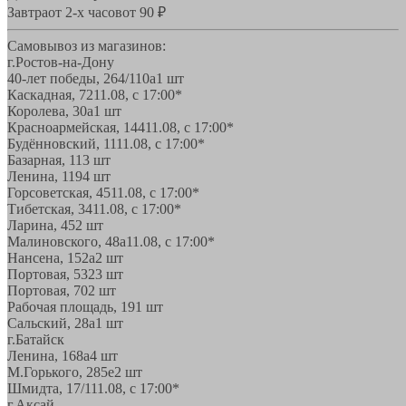
Завтра
от 2-х часов
от 90 ₽
Самовывоз из магазинов:
г.Ростов-на-Дону
40-лет победы, 264/110а
1 шт
Каскадная, 72
11.08, с 17:00*
Королева, 30а
1 шт
Красноармейская, 144
11.08, с 17:00*
Будённовский, 11
11.08, с 17:00*
Базарная, 11
3 шт
Ленина, 119
4 шт
Горсоветская, 45
11.08, с 17:00*
Тибетская, 34
11.08, с 17:00*
Ларина, 45
2 шт
Малиновского, 48а
11.08, с 17:00*
Нансена, 152а
2 шт
Портовая, 532
3 шт
Портовая, 70
2 шт
Рабочая площадь, 19
1 шт
Сальский, 28a
1 шт
г.Батайск
Ленина, 168а
4 шт
М.Горького, 285е
2 шт
Шмидта, 17/1
11.08, с 17:00*
г.Аксай