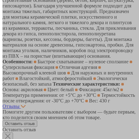
строительные основания (дерево, бетон, кирпич, штукатурка,
гипсокартон). Благодаря улучшенной формуле подходит для
монтажа тяжелых, габаритных конструкций. Предназначен
для монтажа керамической плитки, искусственного и
натурального камня, легкого и тяжелого декора и плинтусов
из керамики, терракоты, песчаника, стекла. Для приклеивания
декора из гипса, пенополистирола, пенополиуретана
(карнизы, розетки, кессоны, бордюры, багеты). Для монтажа
материалов на основе древесины, гипсокартона, пробки. Для
монтажа уголков, наличников, коробов под электропроводку
из ПВХ – на пористые (впитывающие) основания.
Особенности:
Быстрое схватывание – нулевое сползание
Суперсильная фиксация
Отличная адгезия
Высокопрочный клеевой шов
Для наружных и внутренних
работ
Влагостойкий, атмосферостойкий
Экологически
безопасный, без запаха
Технические характеристики:
Основа: акриловая
Цвет: белый
Фиксация: 45кг/м2
Температура применения: от +5°С до +30°С
Термостойкость
после отверждения: от -30°C до +70°C
Вес: 430 г
Отзывы
Помогите другим пользователям с выбором — будьте первым,
кто поделится своим мнением об этом товаре.
Оставить отзыв
Оставить отзыв