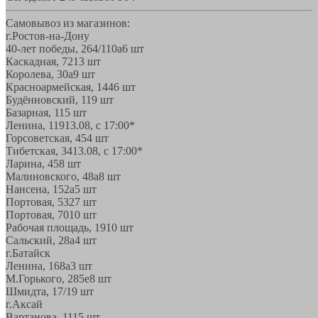
Самовывоз из магазинов:
г.Ростов-на-Дону
40-лет победы, 264/110а
6 шт
Каскадная, 72
13 шт
Королева, 30а
9 шт
Красноармейская, 144
6 шт
Будённовский, 11
9 шт
Базарная, 11
5 шт
Ленина, 119
13.08, с 17:00*
Горсоветская, 45
4 шт
Тибетская, 34
13.08, с 17:00*
Ларина, 45
8 шт
Малиновского, 48а
8 шт
Нансена, 152а
5 шт
Портовая, 532
7 шт
Портовая, 70
10 шт
Рабочая площадь, 19
10 шт
Сальский, 28a
4 шт
г.Батайск
Ленина, 168а
3 шт
М.Горького, 285е
8 шт
Шмидта, 17/1
9 шт
г.Аксай
Вартанова, 11
15 шт