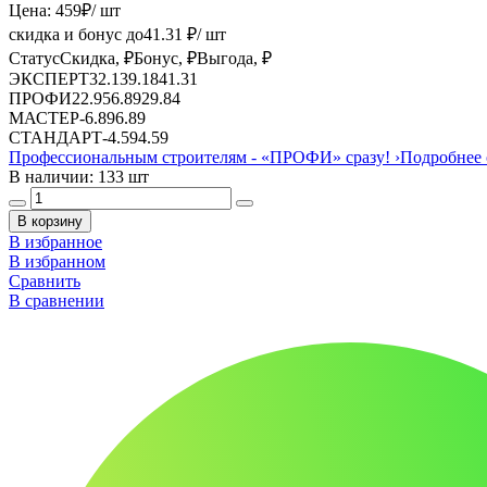
Цена:
459
₽
/ шт
скидка и бонус до
41.31
₽/ шт
Статус
Скидка, ₽
Бонус, ₽
Выгода, ₽
ЭКСПЕРТ
32.13
9.18
41.31
ПРОФИ
22.95
6.89
29.84
МАСТЕР
-
6.89
6.89
СТАНДАРТ
-
4.59
4.59
Профессиональным строителям -
«ПРОФИ»
сразу!
›
Подробнее 
В наличии: 133 шт
В корзину
В избранное
В избранном
Сравнить
В сравнении