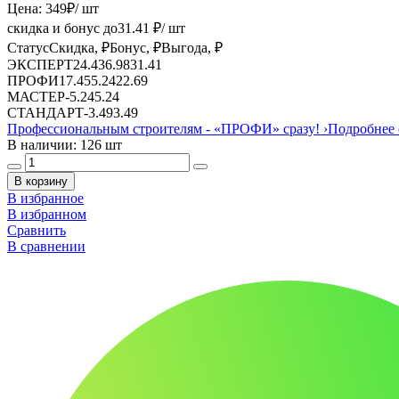
Цена:
349
₽
/ шт
скидка и бонус до
31.41
₽/ шт
Статус
Скидка, ₽
Бонус, ₽
Выгода, ₽
ЭКСПЕРТ
24.43
6.98
31.41
ПРОФИ
17.45
5.24
22.69
МАСТЕР
-
5.24
5.24
СТАНДАРТ
-
3.49
3.49
Профессиональным строителям -
«ПРОФИ»
сразу!
›
Подробнее 
В наличии: 126 шт
В корзину
В избранное
В избранном
Сравнить
В сравнении