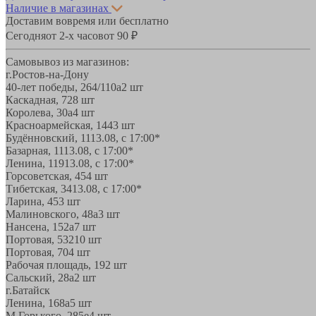
Наличие в магазинах
Доставим вовремя или бесплатно
Сегодня
от 2-х часов
от 90 ₽
Самовывоз из магазинов:
г.Ростов-на-Дону
40-лет победы, 264/110а
2 шт
Каскадная, 72
8 шт
Королева, 30а
4 шт
Красноармейская, 144
3 шт
Будённовский, 11
13.08, с 17:00*
Базарная, 11
13.08, с 17:00*
Ленина, 119
13.08, с 17:00*
Горсоветская, 45
4 шт
Тибетская, 34
13.08, с 17:00*
Ларина, 45
3 шт
Малиновского, 48а
3 шт
Нансена, 152а
7 шт
Портовая, 532
10 шт
Портовая, 70
4 шт
Рабочая площадь, 19
2 шт
Сальский, 28a
2 шт
г.Батайск
Ленина, 168а
5 шт
М.Горького, 285е
4 шт