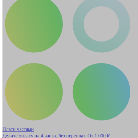
Плати частями
Делите оплату на 4 части, без переплат.
От 1 000 ₽