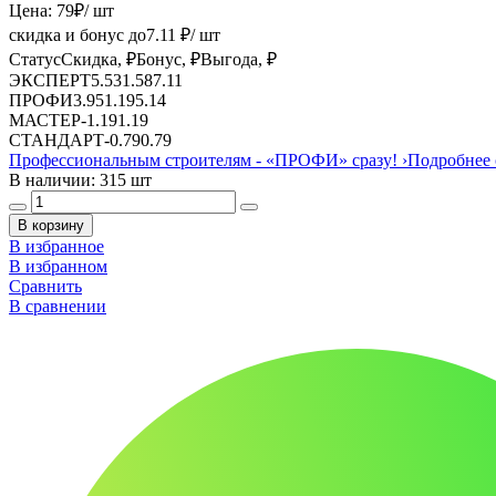
Цена:
79
₽
/ шт
скидка и бонус до
7.11
₽/ шт
Статус
Скидка, ₽
Бонус, ₽
Выгода, ₽
ЭКСПЕРТ
5.53
1.58
7.11
ПРОФИ
3.95
1.19
5.14
МАСТЕР
-
1.19
1.19
СТАНДАРТ
-
0.79
0.79
Профессиональным строителям -
«ПРОФИ»
сразу!
›
Подробнее 
В наличии: 315 шт
В корзину
В избранное
В избранном
Сравнить
В сравнении