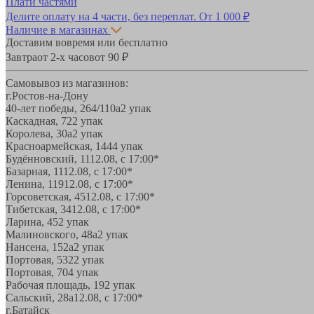
Плати частями
Делите оплату на 4 части, без переплат.
От 1 000 ₽
Наличие в магазинах
Доставим вовремя или бесплатно
Завтра
от 2-х часов
от 90 ₽
Самовывоз из магазинов:
г.Ростов-на-Дону
40-лет победы, 264/110а
2 упак
Каскадная, 72
2 упак
Королева, 30а
2 упак
Красноармейская, 144
4 упак
Будённовский, 11
12.08, с 17:00*
Базарная, 11
12.08, с 17:00*
Ленина, 119
12.08, с 17:00*
Горсоветская, 45
12.08, с 17:00*
Тибетская, 34
12.08, с 17:00*
Ларина, 45
2 упак
Малиновского, 48а
2 упак
Нансена, 152а
2 упак
Портовая, 532
2 упак
Портовая, 70
4 упак
Рабочая площадь, 19
2 упак
Сальский, 28a
12.08, с 17:00*
г.Батайск