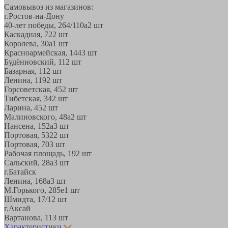
Самовывоз из магазинов:
г.Ростов-на-Дону
40-лет победы, 264/110а
2 шт
Каскадная, 72
2 шт
Королева, 30а
1 шт
Красноармейская, 144
3 шт
Будённовский, 11
2 шт
Базарная, 11
2 шт
Ленина, 119
2 шт
Горсоветская, 45
2 шт
Тибетская, 34
2 шт
Ларина, 45
2 шт
Малиновского, 48а
2 шт
Нансена, 152а
3 шт
Портовая, 532
2 шт
Портовая, 70
3 шт
Рабочая площадь, 19
2 шт
Сальский, 28a
3 шт
г.Батайск
Ленина, 168а
3 шт
М.Горького, 285е
1 шт
Шмидта, 17/1
2 шт
г.Аксай
Вартанова, 11
3 шт
Характеристики