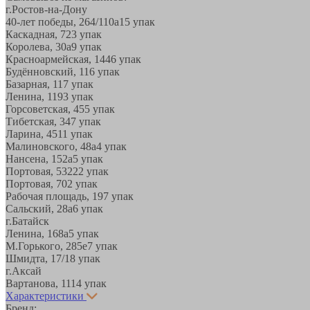
г.Ростов-на-Дону
40-лет победы, 264/110а
15 упак
Каскадная, 72
3 упак
Королева, 30а
9 упак
Красноармейская, 144
6 упак
Будённовский, 11
6 упак
Базарная, 11
7 упак
Ленина, 119
3 упак
Горсоветская, 45
5 упак
Тибетская, 34
7 упак
Ларина, 45
11 упак
Малиновского, 48а
4 упак
Нансена, 152а
5 упак
Портовая, 532
22 упак
Портовая, 70
2 упак
Рабочая площадь, 19
7 упак
Сальский, 28a
6 упак
г.Батайск
Ленина, 168а
5 упак
М.Горького, 285е
7 упак
Шмидта, 17/1
8 упак
г.Аксай
Вартанова, 11
14 упак
Характеристики
Бренд: