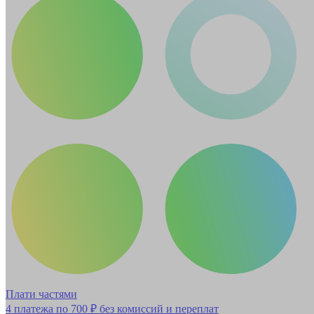
Плати частями
4 платежа по
700 ₽
без комиссий и переплат