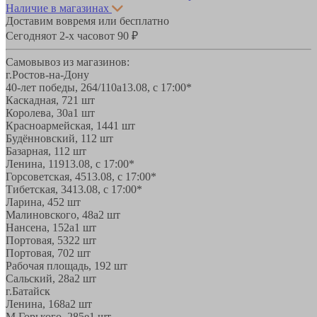
Наличие в магазинах
Доставим вовремя или бесплатно
Сегодня
от 2-х часов
от 90 ₽
Самовывоз из магазинов:
г.Ростов-на-Дону
40-лет победы, 264/110а
13.08, с 17:00*
Каскадная, 72
1 шт
Королева, 30а
1 шт
Красноармейская, 144
1 шт
Будённовский, 11
2 шт
Базарная, 11
2 шт
Ленина, 119
13.08, с 17:00*
Горсоветская, 45
13.08, с 17:00*
Тибетская, 34
13.08, с 17:00*
Ларина, 45
2 шт
Малиновского, 48а
2 шт
Нансена, 152а
1 шт
Портовая, 532
2 шт
Портовая, 70
2 шт
Рабочая площадь, 19
2 шт
Сальский, 28a
2 шт
г.Батайск
Ленина, 168а
2 шт
М.Горького, 285е
1 шт