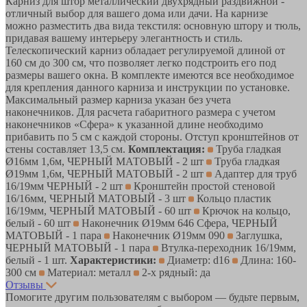
Карниз для штор металлический двухрядный раздвижной -
отличный выбор для вашего дома или дачи. На карнизе
можно разместить два вида текстиля: основную штору и тюль,
придавая вашему интерьеру элегантность и стиль.
Телескопический карниз обладает регулируемой длиной от
160 см до 300 см, что позволяет легко подстроить его под
размеры вашего окна. В комплекте имеются все необходимое
для крепления данного карниза и инструкции по установке.
Максимальный размер карниза указан без учета
наконечников. Для расчета габаритного размера с учетом
наконечников «Сфера» к указанной длине необходимо
прибавить по 5 см с каждой стороны. Отступ кронштейнов от
стены составляет 13,5 см.
Комплектация:
Труба гладкая
Ø16мм 1,6м, ЧЕРНЫЙ МАТОВЫЙ - 2 шт
Труба гладкая
Ø19мм 1,6м, ЧЕРНЫЙ МАТОВЫЙ - 2 шт
Адаптер для труб
16/19мм ЧЕРНЫЙ - 2 шт
Кронштейн простой стеновой
16/16мм, ЧЕРНЫЙ МАТОВЫЙ - 3 шт
Кольцо пластик
16/19мм, ЧЕРНЫЙ МАТОВЫЙ - 60 шт
Крючок на кольцо,
белый - 60 шт
Наконечник Ø19мм 646 Сфера, ЧЕРНЫЙ
МАТОВЫЙ - 1 пара
Наконечник Ø19мм 090
Заглушка,
ЧЕРНЫЙ МАТОВЫЙ - 1 пара
Втулка-переходник 16/19мм,
белый - 1 шт.
Характеристики:
Диаметр: d16
Длина: 160-
300 см
Материал: металл
2-х рядный: да
Отзывы
Помогите другим пользователям с выбором — будьте первым,