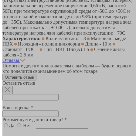
(открытых) электроустановок (кабельных эстакадах, галереях)
на номинальное переменное напряжение 0,66 кВ, частотой
50Гц при температуре окружающей среды от -50С до +50С и
относительной влажности воздуха до 98% (при температуре
до +35С). Максимально допустимая температура нагрева жил
кабелей при токах к.з : +160С. Длительно допустимая
температура нагрева жил кабелей при эксплуатации: +70С.
Характеристики:
Количество жил - 3
Материал - медь/
ПВХ
Изоляция - поливинилхлорид
Длина - 10 м
Стандарт - ГОСТ
Тип - ВВГ-Пнг(A)-LS
Сечение жилы
кабеля - 2.5 мм
Отзывы
Помогите другим пользователям с выбором — будьте первым,
кто поделится своим мнением об этом товаре.
Оставить отзыв
Оставить отзыв
Ваша оценка *
Рекомендуете данный товар? *
Да
Нет