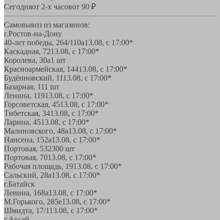
Сегодня
от 2-х часов
от 90 ₽
Самовывоз из магазинов:
г.Ростов-на-Дону
40-лет победы, 264/110а
13.08, с 17:00*
Каскадная, 72
13.08, с 17:00*
Королева, 30а
1 шт
Красноармейская, 144
13.08, с 17:00*
Будённовский, 11
13.08, с 17:00*
Базарная, 11
1 шт
Ленина, 119
13.08, с 17:00*
Горсоветская, 45
13.08, с 17:00*
Тибетская, 34
13.08, с 17:00*
Ларина, 45
13.08, с 17:00*
Малиновского, 48а
13.08, с 17:00*
Нансена, 152а
13.08, с 17:00*
Портовая, 532
300 шт
Портовая, 70
13.08, с 17:00*
Рабочая площадь, 19
13.08, с 17:00*
Сальский, 28a
13.08, с 17:00*
г.Батайск
Ленина, 168а
13.08, с 17:00*
М.Горького, 285е
13.08, с 17:00*
Шмидта, 17/1
13.08, с 17:00*
г.Аксай