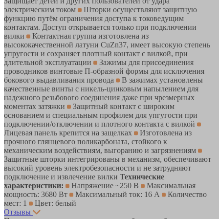
Защищает детей и других пользователей от удара
электрическим током
Шторки осуществляют защитную
функцию путём ограничения доступа к токоведущим
контактам. Доступ открывается только при подключении
вилки
Контактная группа изготовлена из
высококачественной латуни CuZn37, имеет высокую степень
упругости и сохраняет плотный контакт с вилкой, при
длительной эксплуатации
Зажимы для присоединения
проводников винтовые П-образной формы для исключения
бокового выдавливания провода
В зажимах установлены
качественные винты с никель-цинковым напылением для
надежного резьбового соединения даже при чрезмерных
моментах затяжки
Защитный контакт с широким
основанием и специальным профилем для упгугости при
подключении/отключении и плотного контакта с вилкой
Лицевая панель крепится на защелках
Изготовлена из
прочного глянцевого поликарбоната, стойкого к
механическим воздействиям, выгоранию и загрязнениям
Защитные шторки интегрированы в механизм, обеспечивают
высокий уровень электробезопасности и не затрудняют
подключение и извлечение вилки
Технические
характеристики:
Напряжение ~250 В
Максимальная
мощность: 3680 Вт
Максимальный ток: 16 А
Количество
мест: 1
Цвет: белый
Отзывы