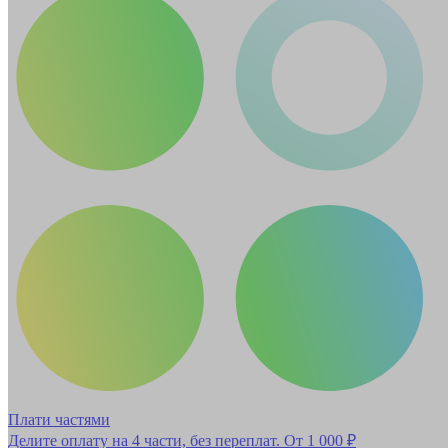
Плати частями
Делите оплату на 4 части, без переплат.
От 1 000 ₽