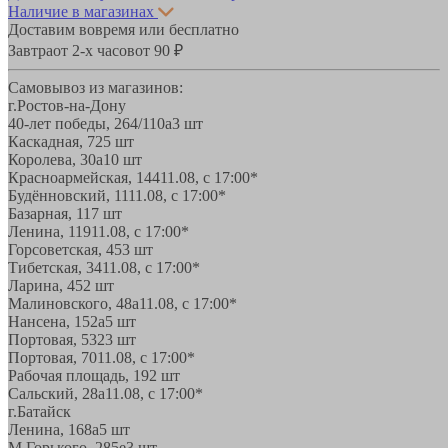
Наличие в магазинах
Доставим вовремя или бесплатно
Завтра
от 2-х часов
от 90 ₽
Самовывоз из магазинов:
г.Ростов-на-Дону
40-лет победы, 264/110а
3 шт
Каскадная, 72
5 шт
Королева, 30а
10 шт
Красноармейская, 144
11.08, с 17:00*
Будённовский, 11
11.08, с 17:00*
Базарная, 11
7 шт
Ленина, 119
11.08, с 17:00*
Горсоветская, 45
3 шт
Тибетская, 34
11.08, с 17:00*
Ларина, 45
2 шт
Малиновского, 48а
11.08, с 17:00*
Нансена, 152а
5 шт
Портовая, 532
3 шт
Портовая, 70
11.08, с 17:00*
Рабочая площадь, 19
2 шт
Сальский, 28a
11.08, с 17:00*
г.Батайск
Ленина, 168а
5 шт
М.Горького, 285е
3 шт