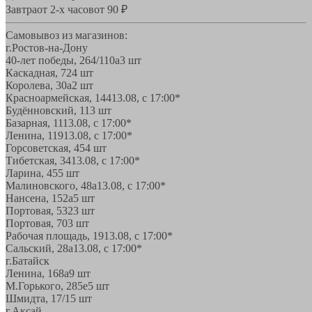
Завтра
от 2-х часов
от 90 ₽
Самовывоз из магазинов:
г.Ростов-на-Дону
40-лет победы, 264/110а
3 шт
Каскадная, 72
4 шт
Королева, 30а
2 шт
Красноармейская, 144
13.08, с 17:00*
Будённовский, 11
3 шт
Базарная, 11
13.08, с 17:00*
Ленина, 119
13.08, с 17:00*
Горсоветская, 45
4 шт
Тибетская, 34
13.08, с 17:00*
Ларина, 45
5 шт
Малиновского, 48а
13.08, с 17:00*
Нансена, 152а
5 шт
Портовая, 532
3 шт
Портовая, 70
3 шт
Рабочая площадь, 19
13.08, с 17:00*
Сальский, 28a
13.08, с 17:00*
г.Батайск
Ленина, 168а
9 шт
М.Горького, 285е
5 шт
Шмидта, 17/1
5 шт
г.Аксай