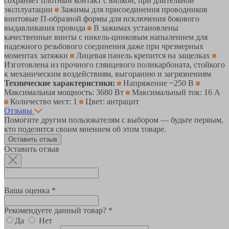
сохраняет плотный контакт с вилкой, при длительной
эксплуатации
Зажимы для присоединения проводников
винтовые П-образной формы для исключения бокового
выдавливания провода
В зажимах установлены
качественные винты с никель-цинковым напылением для
надежного резьбового соединения даже при чрезмерных
моментах затяжки
Лицевая панель крепится на защелках
Изготовлена из прочного глянцевого поликарбоната, стойкого
к механическим воздействиям, выгоранию и загрязнениям
Технические характеристики:
Напряжение ~250 В
Максимальная мощность: 3680 Вт
Максимальный ток: 16 А
Количество мест: 1
Цвет: антрацит
Отзывы
Помогите другим пользователям с выбором — будьте первым,
кто поделится своим мнением об этом товаре.
Оставить отзыв
Оставить отзыв
Ваша оценка *
Рекомендуете данный товар? *
Да
Нет