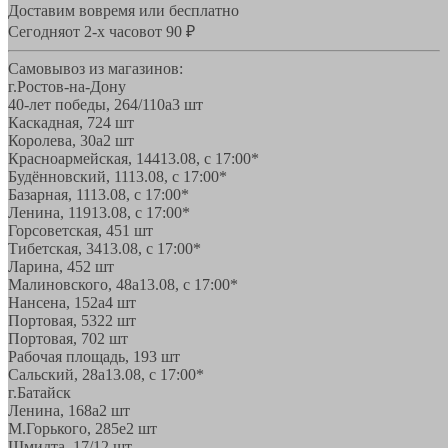
Доставим вовремя или бесплатно
Сегодня
от 2-х часов
от 90 ₽
Самовывоз из магазинов:
г.Ростов-на-Дону
40-лет победы, 264/110а
3 шт
Каскадная, 72
4 шт
Королева, 30а
2 шт
Красноармейская, 144
13.08, с 17:00*
Будённовский, 11
13.08, с 17:00*
Базарная, 11
13.08, с 17:00*
Ленина, 119
13.08, с 17:00*
Горсоветская, 45
1 шт
Тибетская, 34
13.08, с 17:00*
Ларина, 45
2 шт
Малиновского, 48а
13.08, с 17:00*
Нансена, 152а
4 шт
Портовая, 532
2 шт
Портовая, 70
2 шт
Рабочая площадь, 19
3 шт
Сальский, 28a
13.08, с 17:00*
г.Батайск
Ленина, 168а
2 шт
М.Горького, 285е
2 шт
Шмидта, 17/1
2 шт