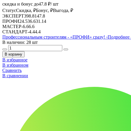
скидка и бонус до
47.8
₽/ шт
Статус
Скидка, ₽
Бонус, ₽
Выгода, ₽
ЭКСПЕРТ
39
8.81
47.8
ПРОФИ
24.53
6.6
31.14
МАСТЕР
-
6.6
6.6
СТАНДАРТ
-
4.4
4.4
Профессиональным строителям -
«ПРОФИ»
сразу!
›
Подробнее 
В наличии: 28 шт
В корзину
В избранное
В избранном
Сравнить
В сравнении