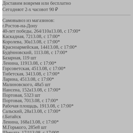
Доставим вовремя или бесплатно
Сегодня
от 2-х часов
от 90 ₽
Самовывоз из магазинов:
г.Ростов-на-Дону
40-лет победы, 264/110а
13.08, с 17:00*
Каскадная, 72
13.08, с 17:00*
Королева, 30а
13.08, с 17:00*
Красноармейская, 144
13.08, с 17:00*
Будённовский, 11
13.08, с 17:00*
Базарная, 11
9 шт
Ленина, 119
13.08, с 17:00*
Горсоветская, 45
13.08, с 17:00*
Тибетская, 34
13.08, с 17:00*
Ларина, 45
13.08, с 17:00*
Малиновского, 48а
5 шт
Нансена, 152а
13.08, с 17:00*
Портовая, 532
3 шт
Портовая, 70
13.08, с 17:00*
Рабочая площадь, 19
13.08, с 17:00*
Сальский, 28a
13.08, с 17:00*
г.Батайск
Ленина, 168а
13.08, с 17:00*
М.Горького, 285е
8 шт
Шмидта, 17/1
13.08, с 17:00*