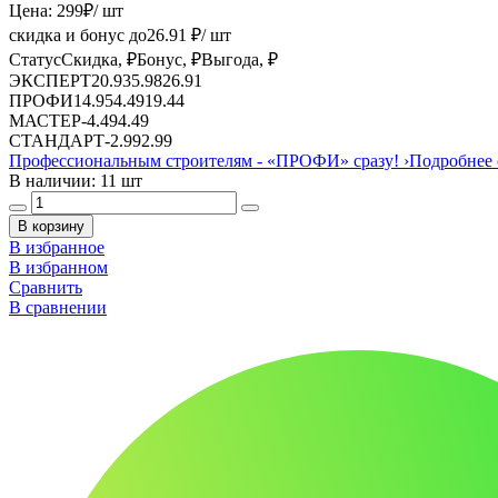
Цена:
299
₽
/ шт
скидка и бонус до
26.91
₽/ шт
Статус
Скидка, ₽
Бонус, ₽
Выгода, ₽
ЭКСПЕРТ
20.93
5.98
26.91
ПРОФИ
14.95
4.49
19.44
МАСТЕР
-
4.49
4.49
СТАНДАРТ
-
2.99
2.99
Профессиональным строителям -
«ПРОФИ»
сразу!
›
Подробнее 
В наличии: 11 шт
В корзину
В избранное
В избранном
Сравнить
В сравнении